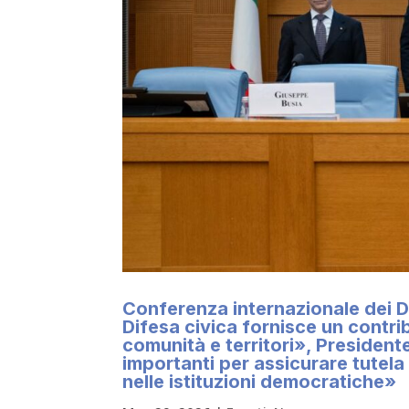
Conferenza internazionale dei D
Difesa civica fornisce un contrib
comunità e territori», President
importanti per assicurare tutela d
nelle istituzioni democratiche»