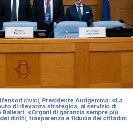
ifensori civici, Presidente Aurigemma: «La
uto di rilevanza strategica, al servizio di
e Balleari: «Organi di garanzia sempre più
ei diritti, trasparenza e fiducia dei cittadini