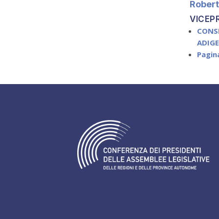
Robert
VICEP
CONS
ADIG
Pagin