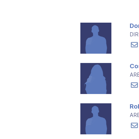
Do
DI
Co
ARE
Ro
ARE