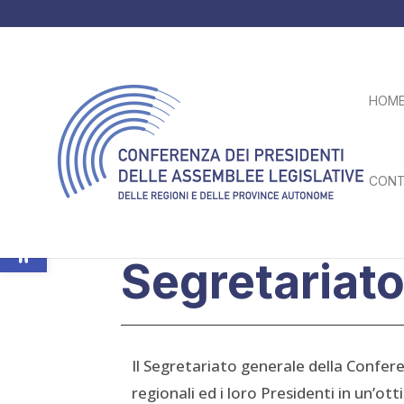
HOM
CONT
Apri la barra degli strumenti
CHI SIAMO
Segretariat
Il Segretariato generale della Confere
regionali ed i loro Presidenti in un’o