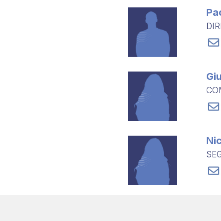
Pa
DIR
Giu
CO
Ni
SEG