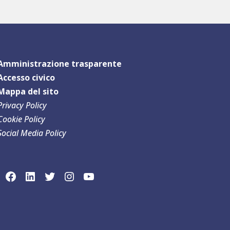
Amministrazione trasparente
Accesso civico
Mappa del sit
o
Privacy Policy
Cookie Policy
Social Media Policy
link social Facebook
link sociaLinkedln
link social Twitter
link social Instagram
link social YouTube