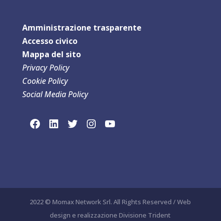
Amministrazione trasparente
Accesso civico
Mappa del sit
o
Privacy Policy
Cookie Policy
Social Media Policy
link social Facebook
link sociaLinkedln
link social Twitter
link social Instagram
link social YouTube
2022 © Momax Network Srl. All Rights Reserved / Web
design e realizzazione Divisione Trident