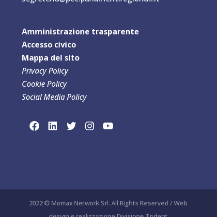
Amministrazione trasparente
Accesso civico
Mappa del sit
o
Privacy Policy
Cookie Policy
Social Media Policy
link social Facebook
link sociaLinkedln
link social Twitter
link social Instagram
link social YouTube
2022 © Momax Network Srl. All Rights Reserved / Web
design e realizzazione Divisione Trident