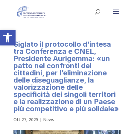
Apri la barra degli strumenti
Siglato il protocollo d’intesa
tra Conferenza e CNEL,
Presidente Aurigemma: «un
patto nei confronti dei
cittadini, per l’eliminazione
delle diseguaglianze, la
valorizzazione delle
specificità dei singoli territori
e la realizzazione di un Paese
più competitivo e più solidale»
Ott 27, 2025
|
News