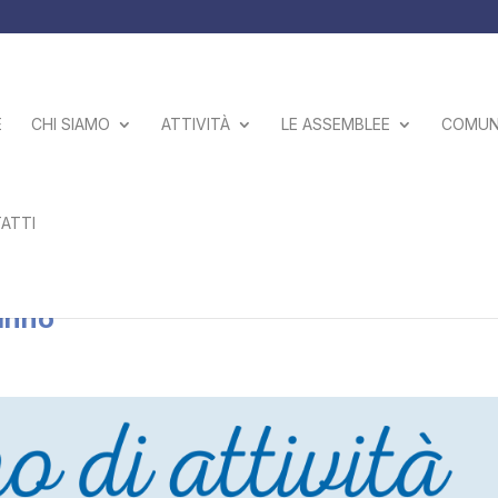
E
CHI SIAMO
ATTIVITÀ
LE ASSEMBLEE
COMUNI
ATTI
: una sintesi del lavoro svolto dalla
’anno