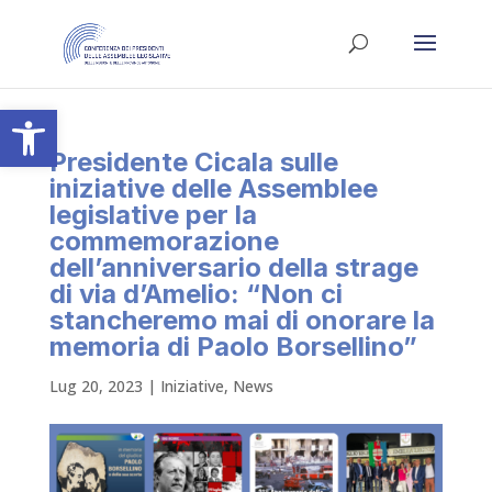
Apri la barra degli strumenti
Presidente Cicala sulle
iniziative delle Assemblee
legislative per la
commemorazione
dell’anniversario della strage
di via d’Amelio: “Non ci
stancheremo mai di onorare la
memoria di Paolo Borsellino”
Lug 20, 2023
|
Iniziative
,
News