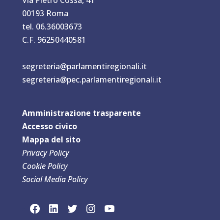
00193 Roma
tel. 06.36003673
C.F. 96250440581
segreteria@parlamentiregionali.it
segreteria@pec.parlamentiregionali.it
Amministrazione trasparente
Accesso civico
Mappa del sit
o
Privacy Policy
Cookie Policy
Social Media Policy
link social Facebook
link sociaLinkedln
link social Twitter
link social Instagram
link social YouTube