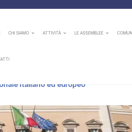
E
CHI SIAMO
ATTIVITÀ
LE ASSEMBLEE
COMUNI
ATTI
Camera per il convengo “L’impatto del
onale italiano ed europeo”