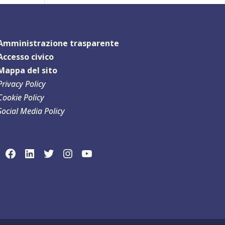
Amministrazione trasparente
Accesso civico
Mappa del sit
o
Privacy Policy
Cookie Policy
Social Media Policy
link social Facebook
link sociaLinkedln
link social Twitter
link social Instagram
link social YouTube