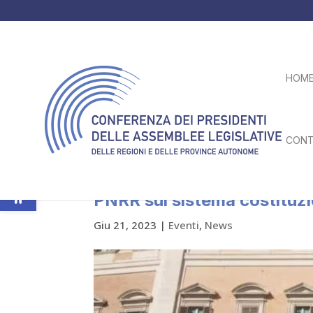
HOM
CONT
Apri la barra degli strumenti
Presidente Ciambetti alla 
PNRR sul sistema costituzi
Giu 21, 2023
|
Eventi
,
News