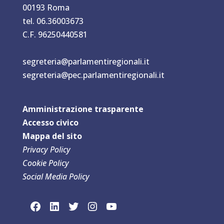
00193 Roma
tel. 06.36003673
C.F. 96250440581
segreteria@parlamentiregionali.it
segreteria@pec.parlamentiregionali.it
Amministrazione trasparente
Accesso civico
Mappa del sit
o
Privacy Policy
Cookie Policy
Social Media Policy
link social Facebook
link sociaLinkedln
link social Twitter
link social Instagram
link social YouTube