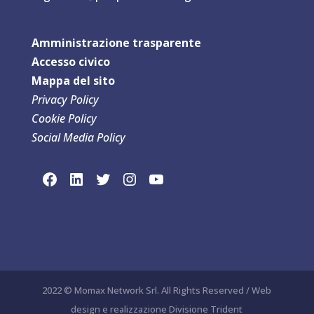
Amministrazione trasparente
Accesso civico
Mappa del sit
o
Privacy Policy
Cookie Policy
Social Media Policy
link social Facebook
link sociaLinkedln
link social Twitter
link social Instagram
link social YouTube
2022 © Momax Network Srl. All Rights Reserved / Web
design e realizzazione Divisione Trident