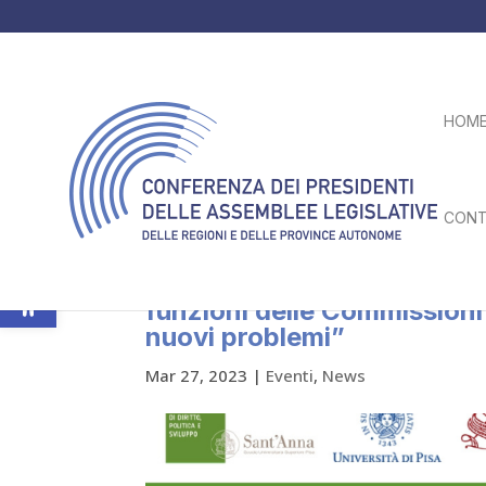
HOM
CONT
Apri la barra degli strumenti
Lunedì 3 aprile Seminario pr
funzioni delle Commissioni 
nuovi problemi”
Mar 27, 2023
|
Eventi
,
News