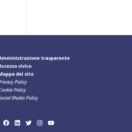
Amministrazione trasparente
Accesso civico
Mappa del sit
o
Privacy Policy
Cookie Policy
Social Media Policy
link social Facebook
link sociaLinkedln
link social Twitter
link social Instagram
link social YouTube