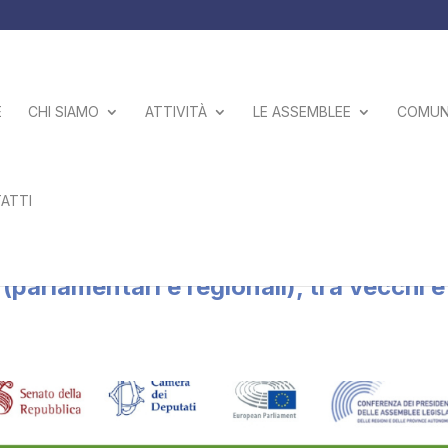
E
CHI SIAMO
ATTIVITÀ
LE ASSEMBLEE
COMUNI
ATTI
esso l’Università di Pisa: “Il ruolo e le
(parlamentari e regionali), tra vecchi e