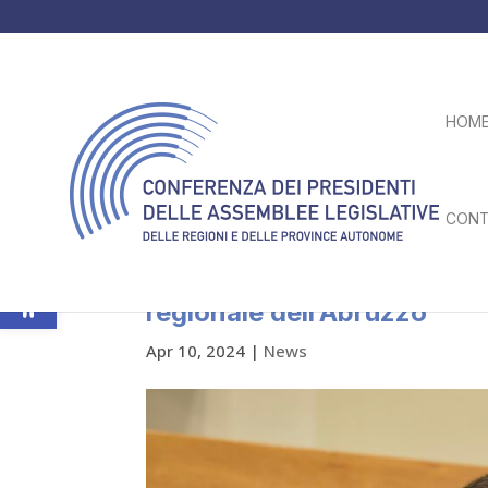
HOM
CONT
Apri la barra degli strumenti
Lorenzo Sospiri (FI) è stat
regionale dell’Abruzzo
Apr 10, 2024
|
News