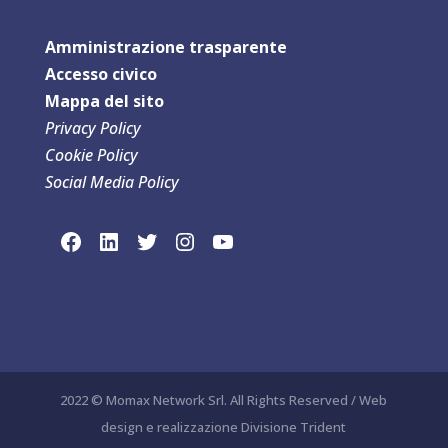
Amministrazione trasparente
Accesso civico
Mappa del sit
o
Privacy Policy
Cookie Policy
Social Media Policy
link social Facebook
link sociaLinkedln
link social Twitter
link social Instagram
link social YouTube
2022 © Momax Network Srl. All Rights Reserved / Web
design e realizzazione Divisione Trident