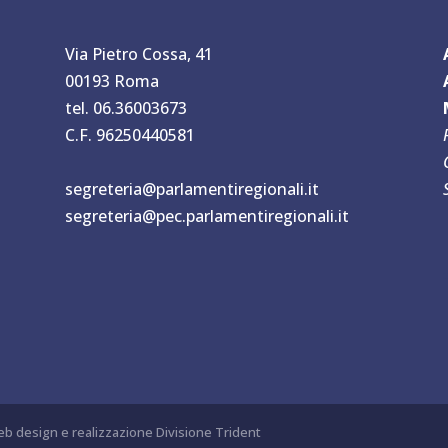
Via Pietro Cossa, 41
00193 Roma
tel. 06.36003673
C.F. 96250440581
segreteria@parlamentiregionali.it
segreteria@pec.parlamentiregionali.it
b design e realizzazione Divisione Trident