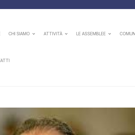
E
CHI SIAMO
ATTIVITÀ
LE ASSEMBLEE
COMUNI
ATTI
o a 31 anni dalla strage di via d’Amelio 