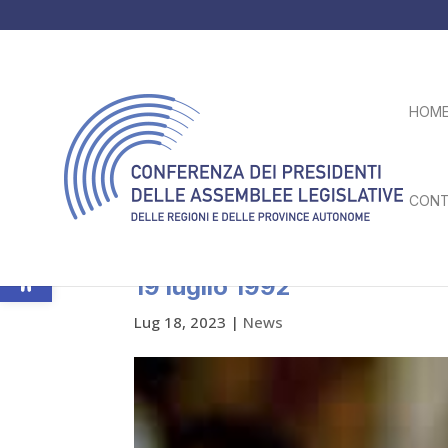
HOM
CONT
Apri la barra degli strumenti
Il ricordo di Paolo Borsellin
19 luglio 1992
Lug 18, 2023
|
News