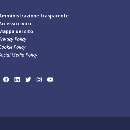
Amministrazione trasparente
Accesso civico
Mappa del sit
o
Privacy Policy
Cookie Policy
Social Media Policy
link social Facebook
link sociaLinkedln
link social Twitter
link social Instagram
link social YouTube