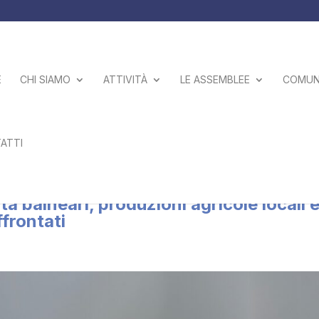
E
CHI SIAMO
ATTIVITÀ
LE ASSEMBLEE
COMUNI
ATTI
enaria al Salone del libro di Torino, osp
tà balneari, produzioni agricole locali 
ffrontati