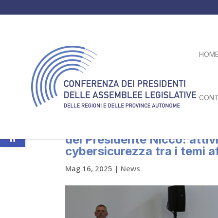
HOM
CONT
Apri la barra degli strumenti
I Presidenti in Assemblea pl
del Presidente Nicco: attivi
cybersicurezza tra i temi a
Mag 16, 2025
|
News