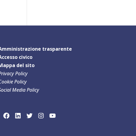
Amministrazione trasparente
Accesso civico
Mappa del sit
o
Privacy Policy
Cookie Policy
Social Media Policy
link social Facebook
link sociaLinkedln
link social Twitter
link social Instagram
link social YouTube