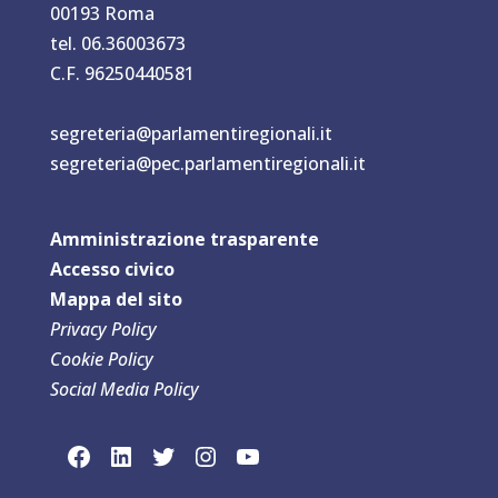
00193 Roma
tel. 06.36003673
C.F. 96250440581
segreteria@parlamentiregionali.it
segreteria@pec.parlamentiregionali.it
Amministrazione trasparente
Accesso civico
Mappa del sit
o
Privacy Policy
Cookie Policy
Social Media Policy
link social Facebook
link sociaLinkedln
link social Twitter
link social Instagram
link social YouTube