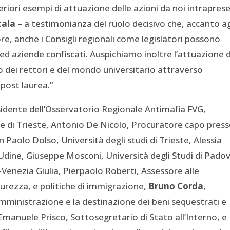
teriori esempi di attuazione delle azioni da noi intraprese
cala
– a testimonianza del ruolo decisivo che, accanto ag
tore, anche i Consigli regionali come legislatori possono
ed aziende confiscati. Auspichiamo inoltre l’attuazione d
o dei rettori e del mondo universitario attraverso
 post laurea.”
sidente dell’Osservatorio Regionale Antimafia FVG,
 di Trieste, Antonio De Nicolo, Procuratore capo press
n Paolo Dolso, Università degli studi di Trieste, Alessia
i Udine, Giuseppe Mosconi, Università degli Studi di Pado
-Venezia Giulia, Pierpaolo Roberti, Assessore alle
curezza, e politiche di immigrazione,
Bruno Corda
,
amministrazione e la destinazione dei beni sequestrati e
 Emanuele Prisco, Sottosegretario di Stato all’Interno, e