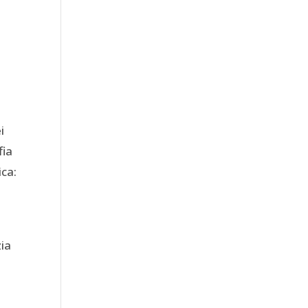
i
fia
ica:
zia