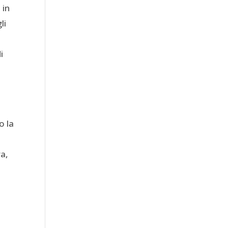
 in
li
i
o la
va,