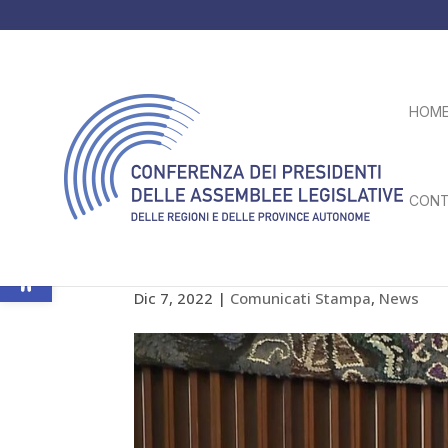
HOM
CONT
Apri la barra degli strumenti
Evento “I beni confiscati al
Dic 7, 2022
|
Comunicati Stampa
,
News