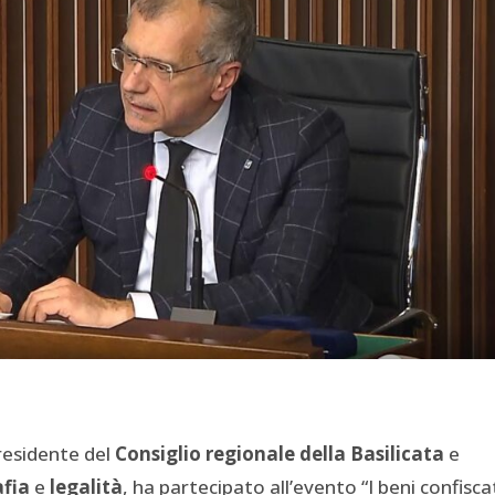
residente del
Consiglio regionale della Basilicata
e
fia
e
legalità
, ha partecipato all’evento “I beni confisca