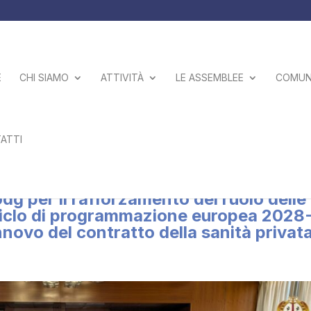
E
CHI SIAMO
ATTIVITÀ
LE ASSEMBLEE
COMUNI
ATTI
ri in occasione della Festa di
dg per il rafforzamento del ruolo delle
 ciclo di programmazione europea 2028
novo del contratto della sanità privat