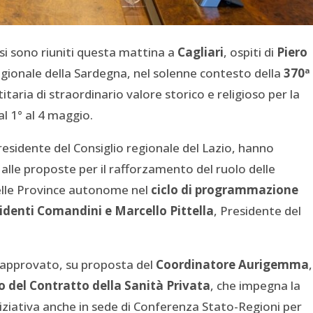
 si sono riuniti questa mattina a
Cagliari
, ospiti di
Piero
regionale della Sardegna, nel solenne contesto della
370ª
itaria di straordinario valore storico e religioso per la
l 1° al 4 maggio.
sidente del Consiglio regionale del Lazio, hanno
 alle proposte per il rafforzamento del ruolo delle
delle Province autonome nel
ciclo di programmazione
identi Comandini e Marcello Pittella
, Presidente del
e approvato, su proposta del
Coordinatore Aurigemma
,
 del Contratto della Sanità Privata
, che impegna la
niziativa anche in sede di Conferenza Stato-Regioni per