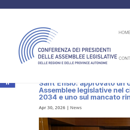
HOM
CONT
Apri la barra degli strumenti
Assemblea plenaria a Caglia
Sant’Efisio: approvato un o
Assemblee legislative nel
2034 e uno sul mancato rin
Apr 30, 2026
|
News