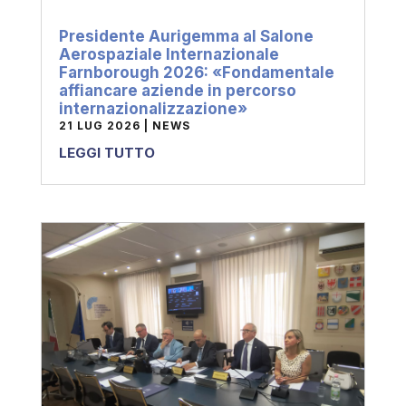
Presidente Aurigemma al Salone
Aerospaziale Internazionale
Farnborough 2026: «Fondamentale
affiancare aziende in percorso
internazionalizzazione»
21 LUG 2026
|
NEWS
LEGGI TUTTO