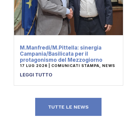
M.Manfredi/M.Pittella: sinergia
Campania/Basilicata per il
protagonismo del Mezzogiorno
17 LUG 2026
|
COMUNICATI STAMPA
,
NEWS
LEGGI TUTTO
TUTTE LE NEWS